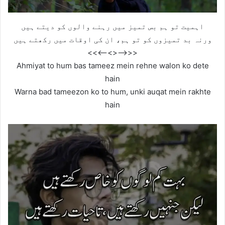
اہمیت تو ہم بس تمیز میں رہنے والوں کو دیتے ہیں
ورنہ بد تمیزوں کو تو ہم، ان کی اوقات میں رکھتے ہیں
<<—–<<>>—–>>
Ahmiyat to hum bas tameez mein rehne walon ko dete
hain
Warna bad tameezon ko to hum, unki auqat mein rakhte
hain