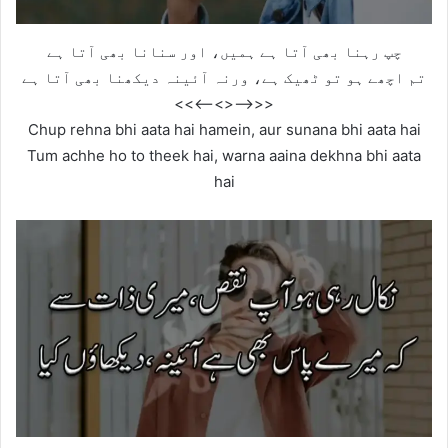
چپ رہنا بھی آتا ہے ہمیں، اور سنانا بھی آتا ہے
تم اچھے ہو تو ٹھیک ہے، ورنہ آئینہ دیکھنا بھی آتا ہے
<<—–<<>>—–>>
Chup rehna bhi aata hai hamein, aur sunana bhi aata hai
Tum achhe ho to theek hai, warna aaina dekhna bhi aata
hai