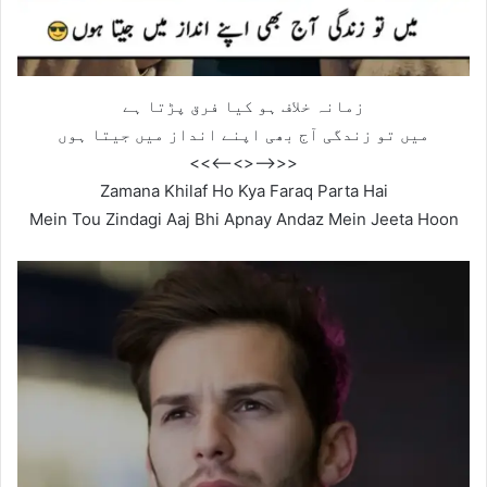
زمانہ خلاف ہو کیا فرق پڑتا ہے
میں تو زندگی آج بھی اپنے انداز میں جیتا ہوں
<<—–<<>>—–>>
Zamana Khilaf Ho Kya Faraq Parta Hai
Mein Tou Zindagi Aaj Bhi Apnay Andaz Mein Jeeta Hoon