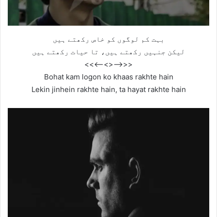
بہت کم لوگوں کو خاص رکھتے ہیں
لیکن جنہیں رکھتے ہیں، تا حیات رکھتے ہیں
<<—–<<>>—–>>
Bohat kam logon ko khaas rakhte hain
Lekin jinhein rakhte hain, ta hayat rakhte hain