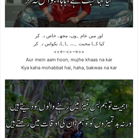
اور میں عام ہوں، مجھے خاص نہ کر
کیا کہا محبت ہے، ہاہا، بکواس نہ کر
<<—–<<>>—–>>
Aur mein aam hoon, mujhe khaas na kar
Kya kaha mohabbat hai, haha, bakwas na kar